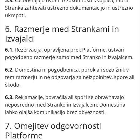
5.3.
Če obstajajo dvomi o zakonitosti Izvajalca, mora
Stranka zahtevati ustrezno dokumentacijo in ustrezno
ukrepati.
6. Razmerje med Strankami in
Izvajalci
6.1.
Rezervacija, opravljena prek Platforme, ustvari
pogodbeno razmerje samo med Stranko in Izvajalcem.
6.2.
Domestina ni pogodbenica, porok ali sozolžnik v
tem razmerju in ne odgovarja za neizpolnitev, spore ali
škodo.
6.3.
Reklamacije, povračila ali spori se obravnavajo
neposredno med Stranko in Izvajalcem; Domestina
lahko olajša komunikacijo brez obveznosti.
7. Omejitev odgovornosti
Platforme