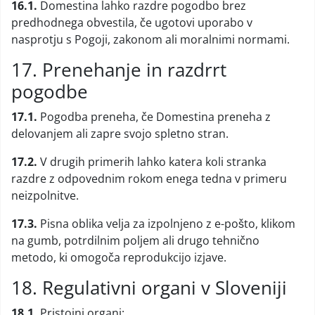
16.1.
Domestina lahko razdre pogodbo brez
predhodnega obvestila, če ugotovi uporabo v
nasprotju s Pogoji, zakonom ali moralnimi normami.
17. Prenehanje in razdrrt
pogodbe
17.1.
Pogodba preneha, če Domestina preneha z
delovanjem ali zapre svojo spletno stran.
17.2.
V drugih primerih lahko katera koli stranka
razdre z odpovednim rokom enega tedna v primeru
neizpolnitve.
17.3.
Pisna oblika velja za izpolnjeno z e-pošto, klikom
na gumb, potrdilnim poljem ali drugo tehnično
metodo, ki omogoča reprodukcijo izjave.
18. Regulativni organi v Sloveniji
18.1.
Pristojni organi: