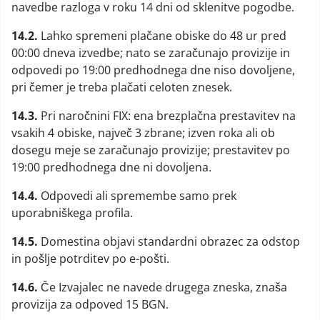
navedbe razloga v roku 14 dni od sklenitve pogodbe.
14.2.
Lahko spremeni plačane obiske do 48 ur pred
00:00 dneva izvedbe; nato se zaračunajo provizije in
odpovedi po 19:00 predhodnega dne niso dovoljene,
pri čemer je treba plačati celoten znesek.
14.3.
Pri naročnini FIX: ena brezplačna prestavitev na
vsakih 4 obiske, največ 3 zbrane; izven roka ali ob
dosegu meje se zaračunajo provizije; prestavitev po
19:00 predhodnega dne ni dovoljena.
14.4.
Odpovedi ali spremembe samo prek
uporabniškega profila.
14.5.
Domestina objavi standardni obrazec za odstop
in pošlje potrditev po e-pošti.
14.6.
Če Izvajalec ne navede drugega zneska, znaša
provizija za odpoved 15 BGN.