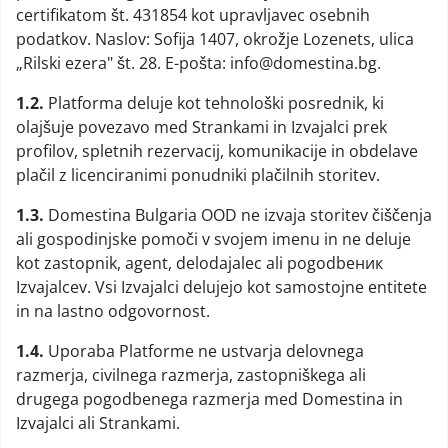
certifikatom št. 431854 kot upravljavec osebnih
podatkov. Naslov: Sofija 1407, okrožje Lozenets, ulica
„Rilski ezera" št. 28. E-pošta: info@domestina.bg.
1.2.
Platforma deluje kot tehnološki posrednik, ki
olajšuje povezavo med Strankami in Izvajalci prek
profilov, spletnih rezervacij, komunikacije in obdelave
plačil z licenciranimi ponudniki plačilnih storitev.
1.3.
Domestina Bulgaria OOD ne izvaja storitev čiščenja
ali gospodinjske pomoči v svojem imenu in ne deluje
kot zastopnik, agent, delodajalec ali pogodbeник
Izvajalcev. Vsi Izvajalci delujejo kot samostojne entitete
in na lastno odgovornost.
1.4.
Uporaba Platforme ne ustvarja delovnega
razmerja, civilnega razmerja, zastopniškega ali
drugega pogodbenega razmerja med Domestina in
Izvajalci ali Strankami.