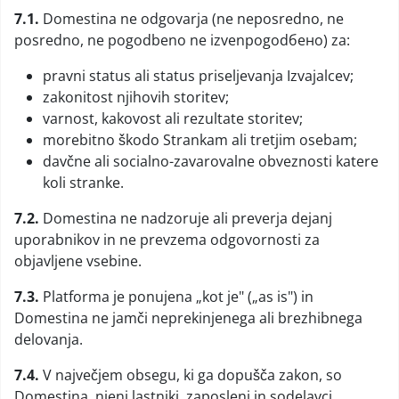
7.1.
Domestina ne odgovarja (ne neposredno, ne
posredno, ne pogodbeno ne izvenpogodбено) za:
pravni status ali status priseljevanja Izvajalcev;
zakonitost njihovih storitev;
varnost, kakovost ali rezultate storitev;
morebitno škodo Strankam ali tretjim osebam;
davčne ali socialno-zavarovalne obveznosti katere
koli stranke.
7.2.
Domestina ne nadzoruje ali preverja dejanj
uporabnikov in ne prevzema odgovornosti za
objavljene vsebine.
7.3.
Platforma je ponujena „kot je" („as is") in
Domestina ne jamči neprekinjenega ali brezhibnega
delovanja.
7.4.
V največjem obsegu, ki ga dopušča zakon, so
Domestina, njeni lastniki, zaposleni in sodelavci