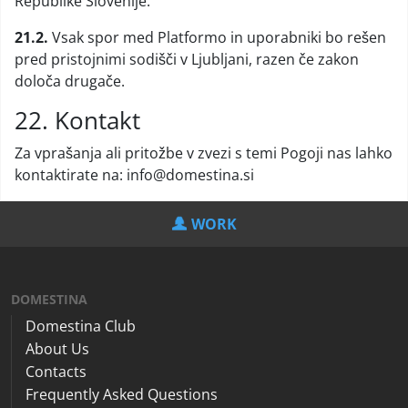
Republike Slovenije.
21.2.
Vsak spor med Platformo in uporabniki bo rešen
pred pristojnimi sodišči v Ljubljani, razen če zakon
določa drugače.
22. Kontakt
Za vprašanja ali pritožbe v zvezi s temi Pogoji nas lahko
kontaktirate na: info@domestina.si
WORK
DOMESTINA
Domestina Club
About Us
Contacts
Frequently Asked Questions