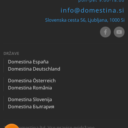
pon-pet 9:00-18:00
info@domestina.si
Slovenska cesta 56, Ljubljana, 1000
Si
DRŽAVE
Domestina España
Domestina Deutschland
Domestina Österreich
Domestina România
Domestina Slovenija
Domestina България
2026 Domestina ltd. Vse pravice pridržane