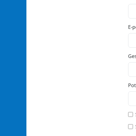
E-p
Ges
Pot