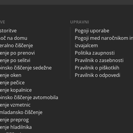
TVE
UPRAVNI
storitve
Pogoji uporabe
oč na domu
Pogoji med naročnikom i
ralno čiščenje
izvajalcem
enje po prenovi
Politika zaupnosti
enje po selitvi
Pravilnik o zasebnosti
insko čiščenje sedežne
Pravilnik o piškotkih
enje oken
Pravilnik o odpovedi
enje pečice
enje kopalnice
insko čiščenje avtomobila
enje vzmetnic
mladansko čiščenje
enje preprog
enje hladilnika