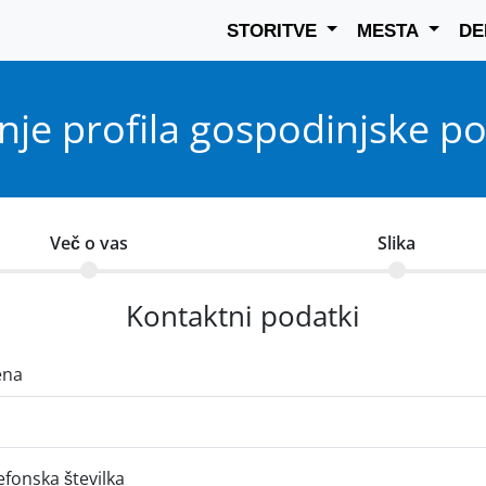
STORITVE
MESTA
D
nje profila gospodinjske 
Več o vas
Slika
Kontaktni podatki
ena
efonska številka