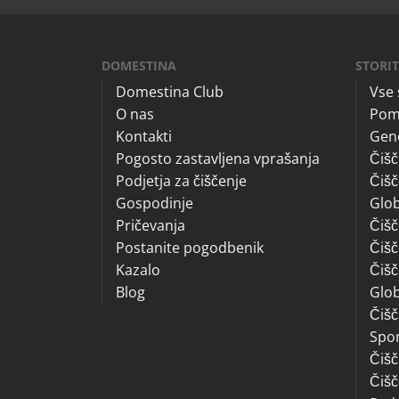
DOMESTINA
STORI
Domestina Club
Vse 
O nas
Pom
Kontakti
Gene
Pogosto zastavljena vprašanja
Čišč
Podjetja za čiščenje
Čišč
Gospodinje
Glob
Pričevanja
Čišč
Postanite pogodbenik
Čišč
Kazalo
Čišč
Blog
Glob
Čišč
Spo
Čišč
Čišč