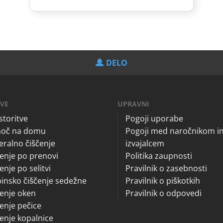
DELO
TVE
UPRAVNI
storitve
Pogoji uporabe
oč na domu
Pogoji med naročnikom i
ralno čiščenje
izvajalcem
enje po prenovi
Politika zaupnosti
enje po selitvi
Pravilnik o zasebnosti
insko čiščenje sedežne
Pravilnik o piškotkih
enje oken
Pravilnik o odpovedi
enje pečice
enje kopalnice