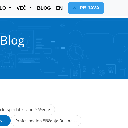
ELO
VEČ
BLOG
EN
PRIJAVA
 Blog
 in specializirano čiščenje
avje
Profesionalno čiščenje Business