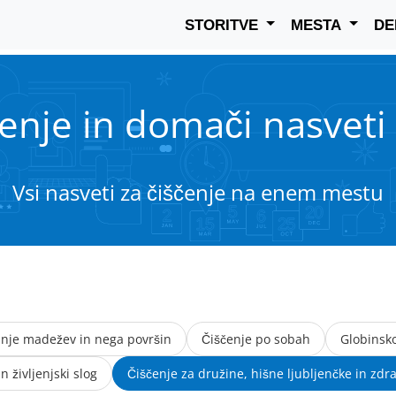
STORITVE
MESTA
D
enje in domači nasveti
Vsi nasveti za čiščenje na enem mestu
nje madežev in nega površin
Čiščenje po sobah
Globinsko
 življenjski slog
Čiščenje za družine, hišne ljubljenčke in zdr