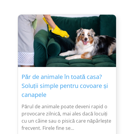
Păr de animale în toată casa?
Soluții simple pentru covoare și
canapele
Părul de animale poate deveni rapid o
provocare zilnică, mai ales dacă locuiți
cu un câine sau o pisică care năpârlește
frecvent. Firele fine se...