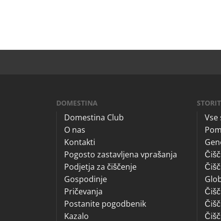
DOMESTINA
STORI
Domestina Club
Vse 
O nas
Pom
Kontakti
Gene
Pogosto zastavljena vprašanja
Čišč
Podjetja za čiščenje
Čišč
Gospodinje
Glob
Pričevanja
Čišč
Postanite pogodbenik
Čišč
Kazalo
Čišč